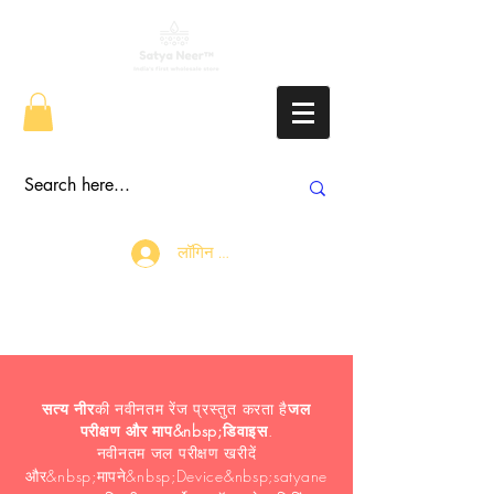
लॉगिन करें
सत्य नीर
की नवीनतम रेंज प्रस्तुत करता है
जल
परीक्षण और माप&nbsp;डिवाइस
.
नवीनतम जल परीक्षण खरीदें
और&nbsp;
मापने
&nbsp;Device&nbsp;satyane