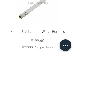
Philips UV Tube for Water Purifers
मूल्य
₹199.00
कर शामिल
|
Shipping Policy
संपर्क करें
ख। नंबर 12/17/3, भूतल,
रेलवे रोड, समयपुर
दिल्ली 110042
, भारत
Whatsapp
&nbsp;:
+91 9350606433
satyaneer.sales@gmail.com
&nbsp;