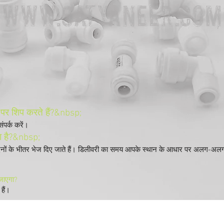
र पर शिप करते हैं?&nbsp;
ंपर्क करें।
ा है?&nbsp;
िनों के भीतर भेज दिए जाते हैं। डिलीवरी का समय आपके स्थान के आधार पर अलग-अलग 
 जाएगा?
हैं।