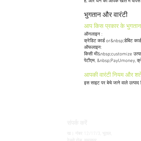
हैं, और धन को आपके खाते में वापस
भुगतान और वारंटी
आप किस प्रकार के भुगतान 
ऑनलाइन :
क्रेडिट कार्ड or&nbsp;डेबिट कार्
ऑफलाइन:
किसी भी&nbsp;customize उत्पादों क
पेटीएम, &nbsp;PayUmoney, क्रेड
आपकी वारंटी नियम और शर्तें 
इस साइट पर बेचे जाने वाले उत्पाद न
संपर्क करें
ख। नंबर 12/17/3, भूतल,
रेलवे रोड, समयपुर