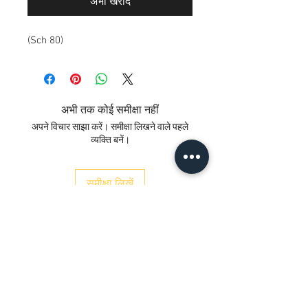
अभी खरीदें
(Sch 80)
अभी तक कोई समीक्षा नहीं
अपने विचार साझा करें। समीक्षा लिखने वाले पहले
व्यक्ति बनें।
समीक्षा लिखें
संपर्क करें
ख। नंबर 12/17/3, भूतल,
रेलवे रोड, समयपुर
दिल्ली 110042
, भारत
Whatsapp
&nbsp;:
+91 9350606433
satyaneer.sales@gmail.com
&nbsp;