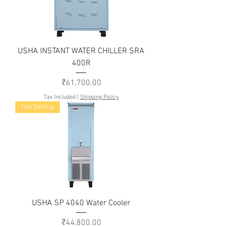
USHA INSTANT WATER CHILLER SRA
400R
Price
₹61,700.00
Tax Included
|
Shipping Policy
Hot Selling
USHA SP 4040 Water Cooler
Price
₹44,800.00