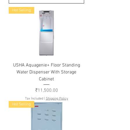
Hot Selling
USHA Aquagenie+ Floor Standing
Water Dispenser With Storage
Cabinet
Price
₹11,500.00
Tax Included
|
Shipping Policy
Hot Selling