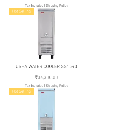
Tax Included
|
Shipping Policy
Hot Selling
USHA WATER COOLER SS1540
Price
₹36,300.00
Tax Included
|
Shipping Policy
Hot Selling