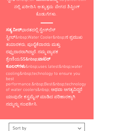
ನಲ್ಲಿ ಖರೀದಿಸಿ ಅತ್ಯುತ್ತಮ ವೇಗದ ಶಿಪ್ಪಿಂಗ್
ಕೊಡುಗೆಗಳು.
ಸತ್ಯ ನೀರ್
ಭಾರತದಲ್ಲಿ ಸ್ಟೇನ್‌ಲೆಸ್
ಸ್ಟೀಲ್&nbsp;Water Cooler&nbsp;ನ ಪ್ರಮುಖ
ತಯಾರಕರು, ಪೂರೈಕೆದಾರರು ಮತ್ತು
ರಫ್ತುದಾರರಾಗಿದ್ದಾರೆ. ನಮ್ಮ ವ್ಯಾಪಕ
ಶ್ರೇಣಿಯ
SS&nbsp;
ವಾಟರ್
ಕೂಲರ್‌ಗಳು
&nbsp;uses latest&nbsp;water
cooling&nbsp;technology to ensure you
best
performance.&nbsp;
Best&nbsp;technology
of water coolers&nbsp; ಅಥವಾ ಅಗತ್ಯವಿದ್ದರೆ
ಯಾವುದೇ ಕಸ್ಟಮೈಸ್ ಮಾಡಿದ ಪರಿಹಾರಕ್ಕಾಗಿ
ನಮ್ಮನ್ನು ಸಂಪರ್ಕಿಸಿ.