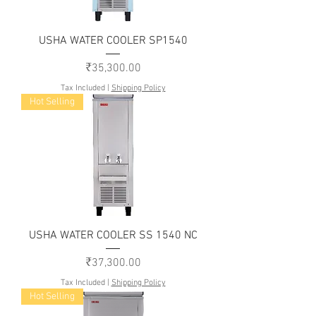
USHA WATER COOLER SP1540
Price
₹35,300.00
Tax Included
|
Shipping Policy
Hot Selling
USHA WATER COOLER SS 1540 NC
Price
₹37,300.00
Tax Included
|
Shipping Policy
Hot Selling