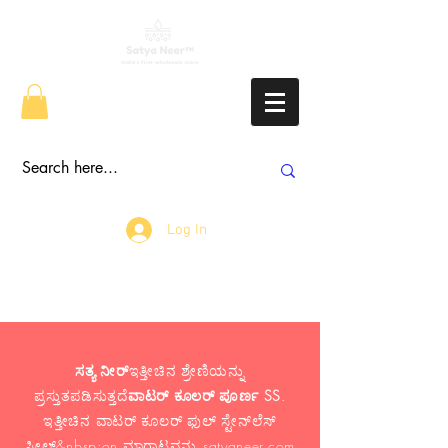
Log In
ಸತ್ಯ ನೀರ್
ಇತ್ತೀಚಿನ ಶ್ರೇಣಿಯನ್ನು
ಪ್ರಸ್ತುತಪಡಿಸುತ್ತದೆ
ವಾಟರ್ ಕೂಲರ್ ಪೂರ್ಣ SS
.
ಇತ್ತೀಚಿನ ವಾಟರ್ ಕೂಲರ್ ಫುಲ್ ಸ್ಟೇನ್‌ಲೆಸ್
ಸ್ಟೀಲ್&nbsp;on ಮಾರಾಟವನ್ನು satyaneer.com