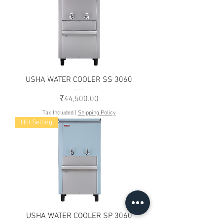
USHA WATER COOLER SS 3060
Price
₹44,500.00
Tax Included
|
Shipping Policy
Hot Selling
USHA WATER COOLER SP 3060