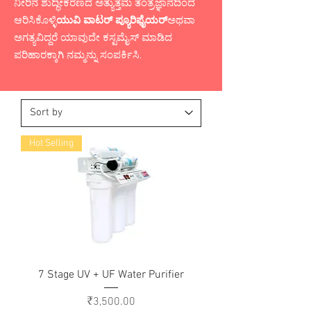
ನೀರಿನ ಶುದ್ಧೀಕರಣದ ಅತ್ಯುತ್ತಮ ತಂತ್ರಜ್ಞಾನದಿಂದ
ಆರಿಸಿಕೊಳ್ಳಿ
ಯುವಿ ವಾಟರ್ ಪ್ಯೂರಿಫೈಯರ್
ಅಥವಾ
ಅಗತ್ಯವಿದ್ದರೆ ಯಾವುದೇ ಕಸ್ಟಮೈಸ್ ಮಾಡಿದ
ಪರಿಹಾರಕ್ಕಾಗಿ ನಮ್ಮನ್ನು ಸಂಪರ್ಕಿಸಿ.
Hot Selling
7 Stage UV + UF Water Purifier
Price
₹3,500.00