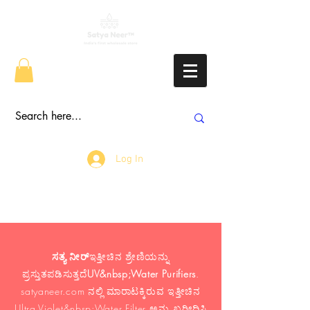
Log In
ಸತ್ಯ ನೀರ್
ಇತ್ತೀಚಿನ ಶ್ರೇಣಿಯನ್ನು
ಪ್ರಸ್ತುತಪಡಿಸುತ್ತದೆ
UV&nbsp;Water Purifiers
.
satyaneer.com ನಲ್ಲಿ ಮಾರಾಟಕ್ಕಿರುವ ಇತ್ತೀಚಿನ
Ultra Violet&nbsp;Water Filter ಅನ್ನು ಖರೀದಿಸಿ