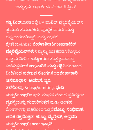
ಅತ್ಯುತ್ತಮ ಆಫರ್‌ಗಳು ವೇಗದ ಶಿಪ್ಪಿಂಗ್.
ಸತ್ಯ ನೀರ್
ಭಾರತದಲ್ಲಿ UV ವಾಟರ್ ಪ್ಯೂರಿಫೈಯರ್‌ನ
ಪ್ರಮುಖ ತಯಾರಕರು, ಪೂರೈಕೆದಾರರು ಮತ್ತು
ರಫ್ತುದಾರರಾಗಿದ್ದಾರೆ. ನಮ್ಮ ವ್ಯಾಪಕ
ಶ್ರೇಣಿಯ&nbsp;
ನೇರಳಾತೀತ
&nbsp;ವಾಟರ್
ಪ್ಯೂರಿಫೈಯರ್‌ಗಳು
ನಿಮ್ಮನ್ನು ಖಚಿತಪಡಿಸಿಕೊಳ್ಳಲು
ಉತ್ತಮ ನೀರಿನ ಶುದ್ಧೀಕರಣ ತಂತ್ರಜ್ಞಾನವನ್ನು
ಬಳಸುತ್ತದೆ
ಆರೋಗ್ಯವಾಗಿರಿ ಮತ್ತು ರಕ್ಷಿಸಿ
ಮುಂತಾದ
ನೀರಿನಿಂದ ಹರಡುವ ರೋಗಗಳಿಂದ
ಜೀರ್ಣಕಾರಿ
ಅಸಮಾಧಾನ, ಆಯಾಸ, ಜ್ವರ,
ತಲೆನೋವು,&nbsp;Vomiting, ಭೇದಿ
ಮತ್ತು&nbsp;De.
ಇದು ಮಾನವ ದೇಹದ ಪ್ರತಿರಕ್ಷಣಾ
ವ್ಯವಸ್ಥೆಯನ್ನು ಸುಧಾರಿಸುತ್ತದೆ ಮತ್ತು ಅಂತಹ
ರೋಗಗಳನ್ನು ಪ್ರತಿರೋಧಿಸುತ್ತದೆ
ಬೊಜ್ಜು, ಸಂಧಿವಾತ,
ಅಧಿಕ ರಕ್ತದೊತ್ತಡ, ಹುಣ್ಣು, ಮೈಗ್ರೇನ್, ಆಸ್ತಮಾ
ಮತ್ತು&nbsp;Cancer ಇತ್ಯಾದಿ.