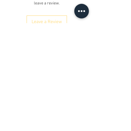
leave a review.
Leave a Review
ನಮ್ಮನ್ನು ಸಂಪರ್ಕಿಸಿ
ಕೆ. ನಂ. 12/17/3, ನೆಲ ಮಹಡಿ,
ರೈಲ್ವೇ ರಸ್ತೆ, ಸಮೈಪುರ್
ದೆಹಲಿ 110042
, ಭಾರತ
ದೂರವಾಣಿ:
+91 9350606433
satyaneer.sales@gmail.com
&nbsp;
ಗ್ರಾಹಕ ಸೇವೆ
ನಮ್ಮನ್ನು ಸಂಪರ್ಕಿಸಿ &gt; &nbsp;
/
ಶಿಪ್ಪಿಂಗ್
&gt;
ಹಿಂತಿರುಗಿಸುತ್ತದೆ
&gt; &nbsp;
/
ಪಾವತಿ ಮತ್ತು
ಖಾತರಿ &gt;