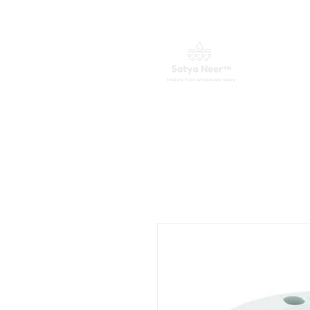
ಮುಖಪುಟ
ವಾಟರ್ ಪ್ಯೂರಿಫೈಯರ್ಗಳು