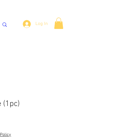
Log In
್ಯಾಂಕ್‌ಗಳು
ವಾಟರ್ ಕೂಲರ್
More
 (1pc)
Policy