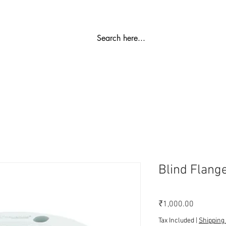
ಬಿಡಿ ಭಾಗ
ರೋ ಪ್ಲಾಂಟ್
ವಾಟರ್ ಮೆದುಗೊಳಿಸುವಿಕೆ
SS ಶೇಖರಣಾ ಟ
Blind Flange
Price
₹1,000.00
Tax Included
|
Shipping 