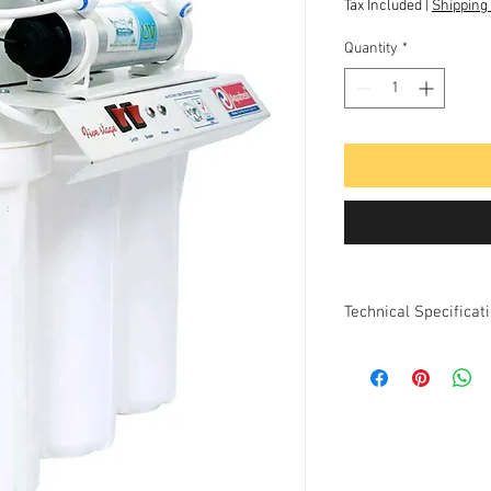
Tax Included
|
Shipping 
Quantity
*
Technical Specificat
Model: 5 Stage UV
Storage: Not Available
Filter: Sediment/Car
Function: Semi Automa