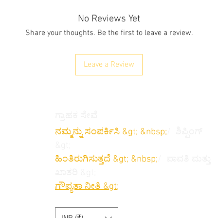
No Reviews Yet
Share your thoughts. Be the first to leave a review.
Leave a Review
ಗ್ರಾಹಕ ಸೇವೆ
ನಮ್ಮನ್ನು ಸಂಪರ್ಕಿಸಿ &gt; &nbsp;
/
ಶಿಪ್ಪಿಂಗ್
&gt;
ಹಿಂತಿರುಗಿಸುತ್ತದೆ
&gt; &nbsp;
/
ಪಾವತಿ ಮತ್ತು
ಖಾತರಿ &gt;
ಗೌಪ್ಯತಾ ನೀತಿ &gt;
/
ನಿಯಮಗಳು ಮತ್ತು
ಷರತ್ತುಗಳು &gt;