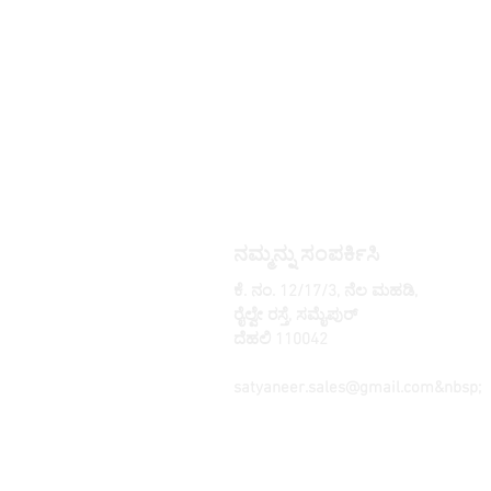
ನಮ್ಮನ್ನು ಸಂಪರ್ಕಿಸಿ
ಕೆ. ನಂ. 12/17/3, ನೆಲ ಮಹಡಿ,
ರೈಲ್ವೇ ರಸ್ತೆ, ಸಮೈಪುರ್
ದೆಹಲಿ 110042
, ಭಾರತ
ದೂರವಾಣಿ: +91 9350606433
satyaneer.sales@gmail.com
&nbsp;