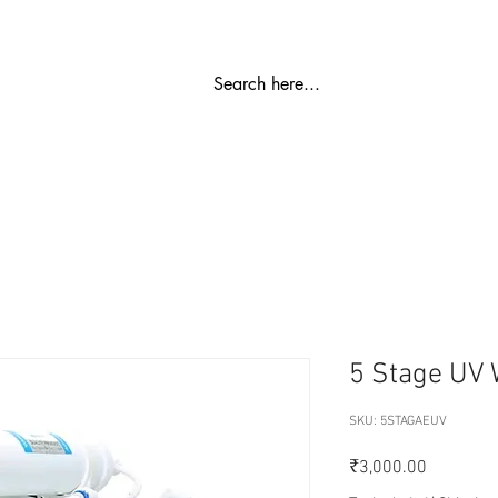
ಬಿಡಿ ಭಾಗ
ರೋ ಪ್ಲಾಂಟ್
ವಾಟರ್ ಮೆದುಗೊಳಿಸುವಿಕೆ
SS ಶೇಖರಣಾ ಟ
5 Stage UV W
SKU: 5STAGAEUV
Price
₹3,000.00