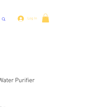
Log In
್ಯಾಂಕ್‌ಗಳು
ವಾಟರ್ ಕೂಲರ್
More
ater Purifier