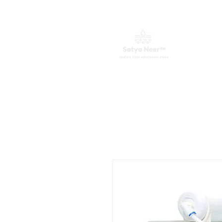
ಮುಖಪುಟ
ವಾಟರ್ ಪ್ಯೂರಿಫೈಯರ್ಗಳು