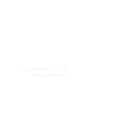
ಸತ್ಯ ನೀರ್ ಅವರಿಂದ 2022 ರ ಎಲ್ಲಾ
ಹಕ್ಕುಗಳನ್ನು ಕಾಯ್ದಿರಿಸಲಾಗಿದೆ
© Copyright
Do Not Sell My Personal Information