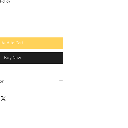
Policy
Add to Cart
Buy Now
ion
bon/Sediment/UV/Silver Nano
tic