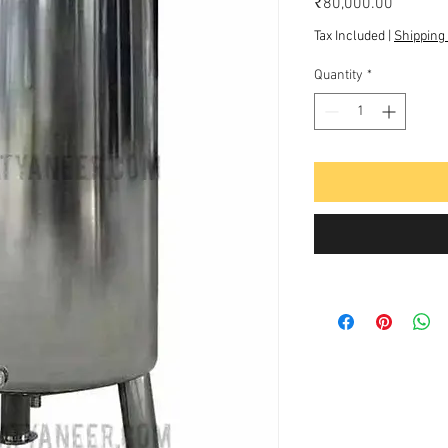
Price
₹80,000.00
Tax Included
|
Shipping 
Quantity
*