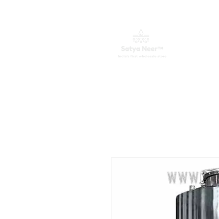
ಮುಖಪುಟ
ವಾಟರ್ ಪ್ಯೂರಿಫೈಯರ್ಗಳು