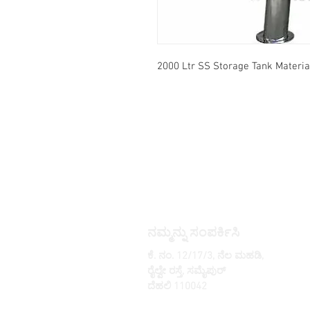
2000 Ltr SS Storage Tank Materi
ನಮ್ಮನ್ನು ಸಂಪರ್ಕಿಸಿ
ಕೆ. ನಂ. 12/17/3, ನೆಲ ಮಹಡಿ,
ರೈಲ್ವೇ ರಸ್ತೆ, ಸಮೈಪುರ್
ದೆಹಲಿ 110042
, ಭಾರತ
ದೂರವಾಣಿ: +91 9350606433