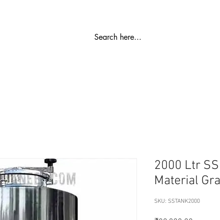
ಬಿಡಿ ಭಾಗ
ರೋ ಪ್ಲಾಂಟ್
ವಾಟರ್ ಮೆದುಗೊಳಿಸುವಿಕೆ
SS ಶೇಖರಣಾ ಟ
2000 Ltr SS
Material Gr
SKU: SSTANK2000