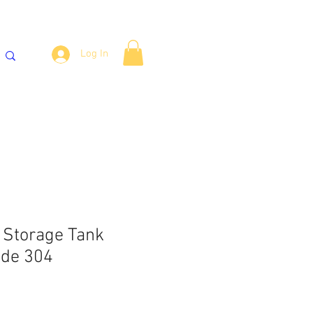
Log In
್ಯಾಂಕ್‌ಗಳು
ವಾಟರ್ ಕೂಲರ್
More
 Storage Tank
ade 304