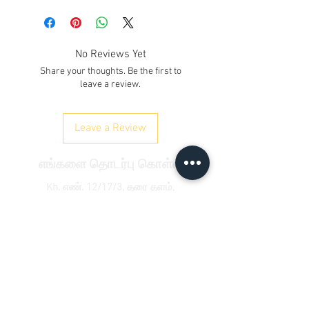
No Reviews Yet
Share your thoughts. Be the first to
leave a review.
Leave a Review
எங்களை தொடர்பு கொள்ள
Kh. எண். 12/17/3, தரை தளம்,
ரயில்வே சாலை, சமைபூர்
டெல்லி 110042
, இந்தியா
தொலைபேசி:
+91 9350606433
satyaneer.sales@gmail.com
&nbsp;
வாடிக்கையாளர் சேவை