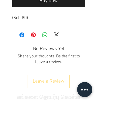
Buy Now
(Sch 80)
No Reviews Yet
Share your thoughts. Be the first to
leave a review.
Leave a Review
எங்களை தொடர்பு கொள்ள
Kh. எண். 12/17/3, தரை தளம்,
ரயில்வே சாலை, சமைபூர்
டெல்லி 110042
, இந்தியா
தொலைபேசி:
+91 9350606433
satyaneer.sales@gmail.com
&nbsp;