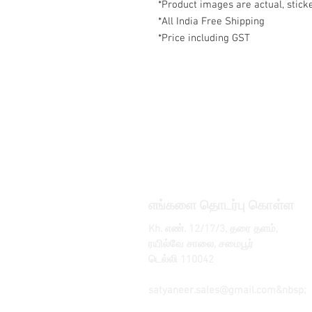
*Product images are actual, stic
*All India Free Shipping
*Price including GST
எங்களை தொடர்பு கொள்ள
Kh. எண். 12/17/3, தரை தளம்,
ரயில்வே சாலை, சமைபூர்
டெல்லி 110042
, இந்தியா
தொலைபேசி: +91 9350606433
satyaneer.sales@gmail.com
&nbsp;