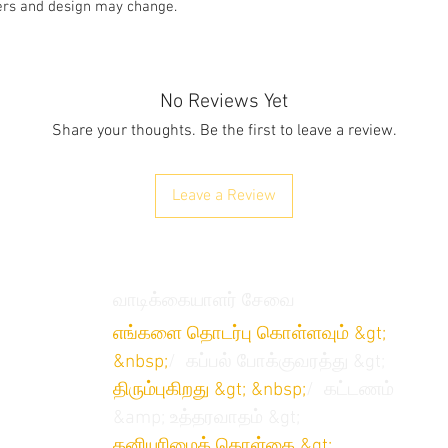
kers and design may change.
No Reviews Yet
Share your thoughts. Be the first to leave a review.
Leave a Review
வாடிக்கையாளர் சேவை
எங்களை தொடர்பு கொள்ளவும் &gt;
&nbsp;
/
கப்பல் போக்குவரத்து &gt;
திரும்புகிறது
&gt; &nbsp;
/
கட்டணம்
&amp; உத்தரவாதம் &gt;
தனியுரிமைக் கொள்கை &gt;
/