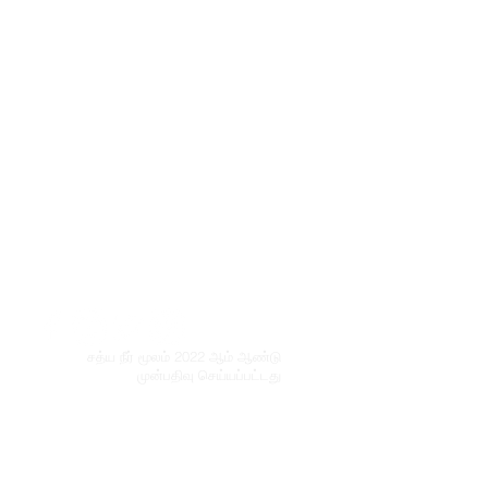
சத்ய நீர் மூலம் 2022 ஆம் ஆண்டு
முன்பதிவு செய்யப்பட்டது
© Copyright
Do Not Sell My Personal Information