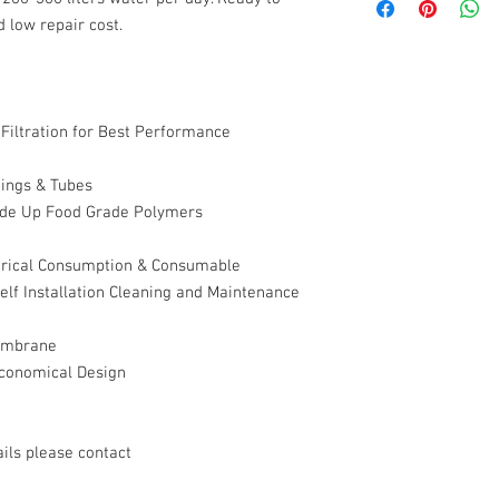
Service on demand 
Skid : SS 18x11x11 inc
 low repair cost.
1 Year manufactur
Housing: 10" Blue Hous
Power Supply acco
Filters: 10x2.5" Sedim
and conditions only
Power : 230 V AC 50 Hz
Consumable parts l
Uses : School, Factory,
parts which are us
iltration for Best Performance
TDS : Recommended U
operation are not c
tings & Tubes
Made Up Food Grade Polymers
ctrical Consumption & Consumable
Self Installation Cleaning and Maintenance
Membrane
conomical Design
ils please contact