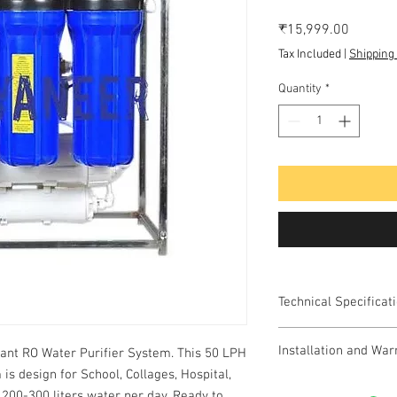
Price
₹15,999.00
Tax Included
|
Shipping 
Quantity
*
Technical Specificat
Type: Alkaline RO Wate
Installation and War
dant RO Water Purifier System. This 50 LPH
Capacity : 50 Liter Per
Type : Alkaline / Rev
is design for School, Collages, Hospital,
Free Installation a
Stages : Sediment/Ca
e 200-300 liters water per day. Ready to