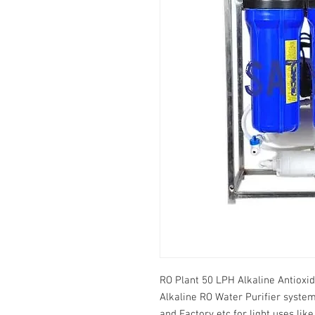
RO Plant 50 LPH Alkaline Antioxi
Alkaline RO Water Purifier system 
and Factory etc for light uses lik