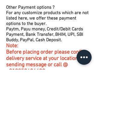
Other Payment options ?
For any customize products which are not
listed here, we offer these payment
options to the buyer.
Paytm, Payu money, Credit/Debit Cards
Payment, Bank Transfer, BHIM, UPI, SBI
Buddy, PayPal, Cash Deposit.
Note:
Before placing order please confirm
delivery service at your location by
sending message or call @
+919350606433
ऑर्डर करने से पहले आप अपने एड्रेस पर
डिलीवरी सर्विस चेक करे, इसके लिए आप
मेसेज कर सकते है या कॉल कर सकते है !
All Purchase are protected with
Highest Security Standard and
according to TSL
Security Features.
Contact Us