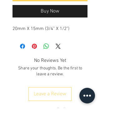
Buy Now
20mm X 15mm (3/4” X 1/2”)
No Reviews Yet
Share your thoughts. Be the first to
leave a review.
Leave a Review
ഞങ്ങളെ സമീപിക്കുക
Kh. നമ്പർ 12/17/3, ഗ്രൗണ്ട് ഫ്ലോർ,
റെയിൽവേ റോഡ്, സമായ്പൂർ
ഡൽഹി 110042
, ഇന്ത്യ