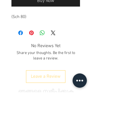
Buy Now
(Sch 80)
No Reviews Yet
Share your thoughts. Be the first to
leave a review.
Leave a Review
ഞങ്ങളെ സമീപിക്കുക
Kh. നമ്പർ 12/17/3, ഗ്രൗണ്ട് ഫ്ലോർ,
റെയിൽവേ റോഡ്, സമായ്പൂർ
ഡൽഹി 110042
, ഇന്ത്യ
ഫോൺ:
+91 9350606433
satyaneer.sales@gmail.com
&nbsp;