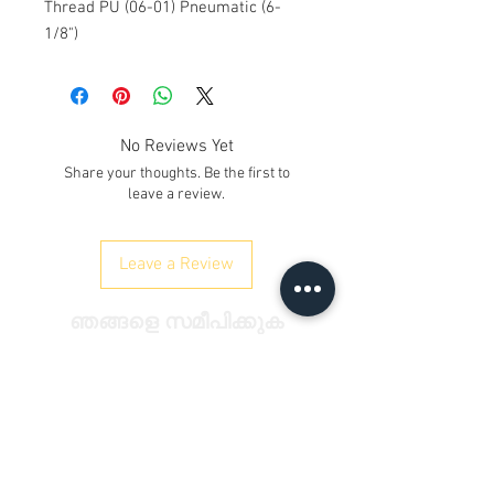
Thread PU (06-01) Pneumatic (6-
1/8")
No Reviews Yet
Share your thoughts. Be the first to
leave a review.
Leave a Review
ഞങ്ങളെ സമീപിക്കുക
Kh. നമ്പർ 12/17/3, ഗ്രൗണ്ട് ഫ്ലോർ,
റെയിൽവേ റോഡ്, സമായ്പൂർ
ഡൽഹി 110042
, ഇന്ത്യ
ഫോൺ:
+91 9350606433
satyaneer.sales@gmail.com
&nbsp;