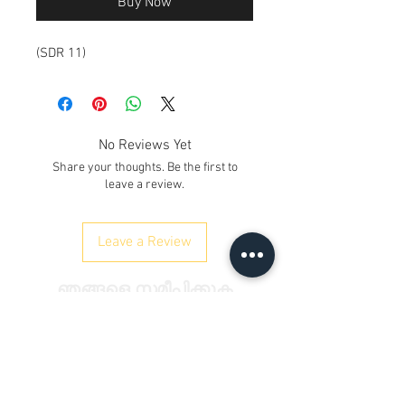
Buy Now
(SDR 11)
No Reviews Yet
Share your thoughts. Be the first to
leave a review.
Leave a Review
ഞങ്ങളെ സമീപിക്കുക
Kh. നമ്പർ 12/17/3, ഗ്രൗണ്ട് ഫ്ലോർ,
റെയിൽവേ റോഡ്, സമായ്പൂർ
ഡൽഹി 110042
, ഇന്ത്യ
ഫോൺ:
+91 9350606433
satyaneer.sales@gmail.com
&nbsp;