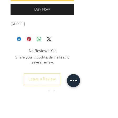
Buy Now
(SDR 11)
No Reviews Yet
Share your thoughts. Be the first to
leave a review.
Leave a Review
ഞങ്ങളെ സമീപിക്കുക
Kh. നമ്പർ 12/17/3, ഗ്രൗണ്ട് ഫ്ലോർ,
റെയിൽവേ റോഡ്, സമായ്പൂർ
ഡൽഹി 110042
, ഇന്ത്യ