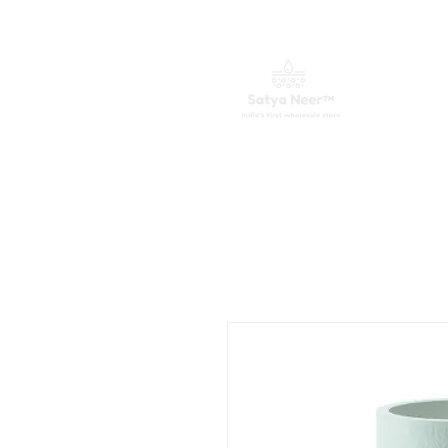
വീട്
വാട്ടർ പ്യൂരിഫയറുകൾ