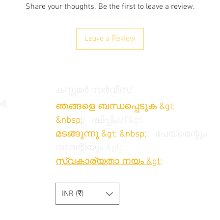
Share your thoughts. Be the first to leave a review.
Leave a Review
കസ്റ്റമർ സർവീസ്
ോർ,
ഞങ്ങളെ ബന്ധപ്പെടുക &gt;
&nbsp;
/
ഷിപ്പിംഗ് &gt;
മടങ്ങുന്നു
&gt; &nbsp;
/
പേയ്‌മെന്റും
വാറന്റിയും &gt;
സ്വകാര്യതാ നയം &gt;
/
നിബന്ധനകളും വ്യവസ്ഥകളും &gt;
INR (₹)