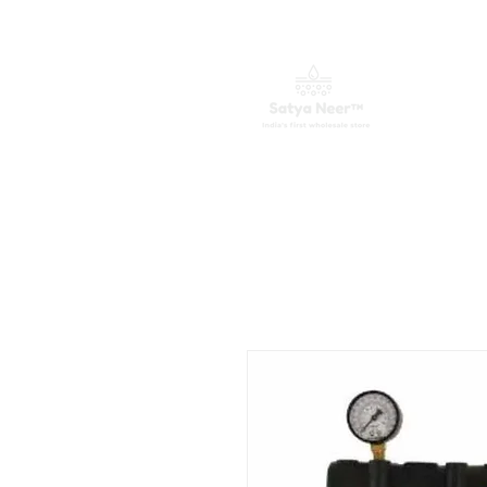
വീട്
വാട്ടർ പ്യൂരിഫയറുകൾ