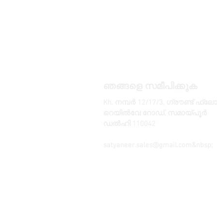
ഞങ്ങളെ സമീപിക്കുക
Kh. നമ്പർ 12/17/3, ഗ്രൗണ്ട് ഫ്ല
റെയിൽവേ റോഡ്, സമായ്പൂർ
ഡൽഹി 110042
, ഇന്ത്യ
ഫോൺ: +91 9350606433
satyaneer.sales@gmail.com
&nbsp;