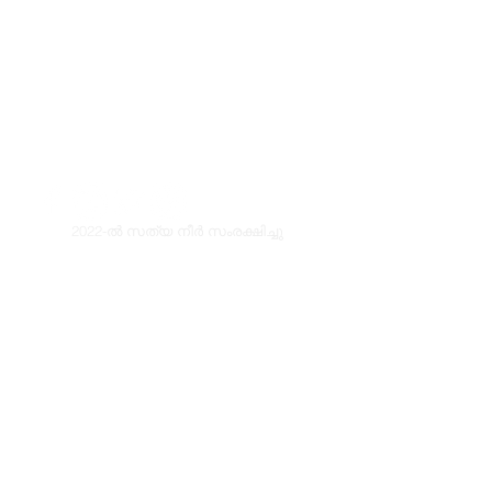
2022-ൽ സത്യ നീർ സംരക്ഷിച്ചു
© Copyright
Do Not Sell My Personal Information